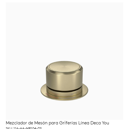
Mezclador de Mesón para Griferías Línea Deca You
LEER MÁS
SKU: 116-AA-MR104-DS