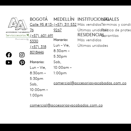
BOGOTÁ
MEDELLÍN
INSTITUCIONAL
LEGALES
Calle 95 # 13-
(+57) 311 532
Más vendidos
Términos y condi
76
9267
Últimas unidades
Política de prot
RESIDENCIAL
(+57) 601 691
Garantías
Horario:
Más vendidos
5330
Lun – Vie,
Últimas unidades
(+57) 318
8:30am –
8018446
5:30pm
Horario:
Sab,
Lun – Vie,
10:00am –
8:30am –
1:00pm
5:30pm
comercial@accesoriosyacabados.com.co
Sab,
10:00am –
1:00pm
comercial@accesoriosyacabados.com.co