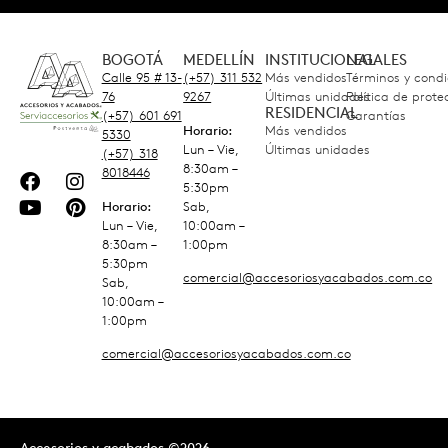
BOGOTÁ
MEDELLÍN
INSTITUCIONAL
LEGALES
Calle 95 # 13-
(+57) 311 532
Más vendidos
Términos y condi
76
9267
Últimas unidades
Política de prot
RESIDENCIAL
(+57) 601 691
Garantías
Horario:
Más vendidos
5330
Lun – Vie,
Últimas unidades
(+57) 318
8:30am –
8018446
5:30pm
Horario:
Sab,
Lun – Vie,
10:00am –
8:30am –
1:00pm
5:30pm
comercial@accesoriosyacabados.com.co
Sab,
10:00am –
1:00pm
comercial@accesoriosyacabados.com.co