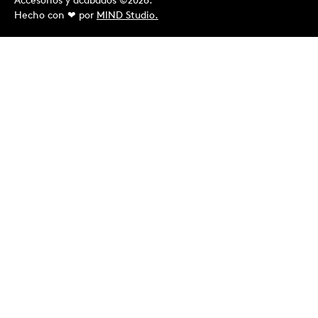
Accesorios y acabados ©2026.
Hecho con ❤︎ por
MIND Studio.