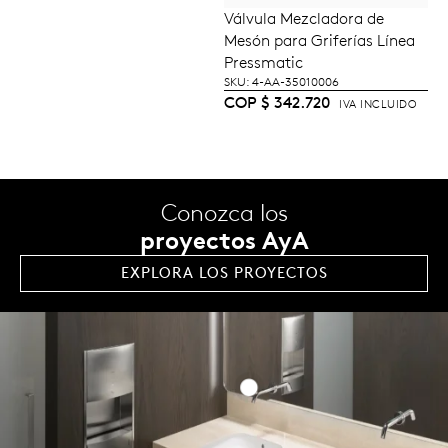
Válvula Mezcladora de
AÑADIR AL
Mesón para Griferías Línea
CARRITO
Pressmatic
SKU: 4-AA-35010006
COP
$
342.720
IVA INCLUIDO
Conozca los
proyectos AyA
EXPLORA LOS PROYECTOS