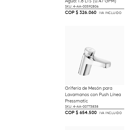
Agua: 1.8 LTS (0.47 GPM)
SKU: 4-AA-00592806
COP
$
326.060
IVA INCLUIDO
Grifería de Mesón para
AÑADIR AL
Lavamanos con Push Línea
CARRITO
Pressmatic
SKU: 4-AA-00773838
COP
$
654.500
IVA INCLUIDO