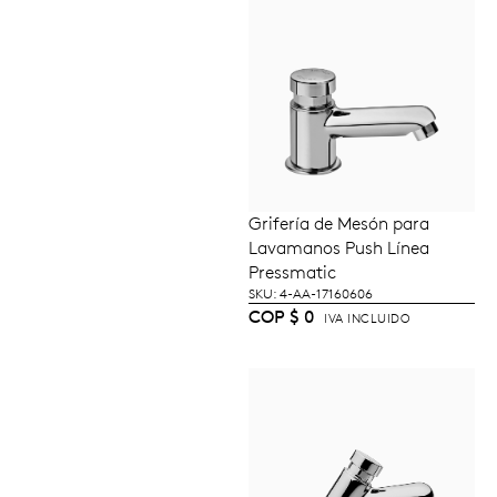
Grifería de Mesón para
LEER MÁS
Lavamanos Push Línea
Pressmatic
SKU: 4-AA-17160606
COP
$
0
IVA INCLUIDO