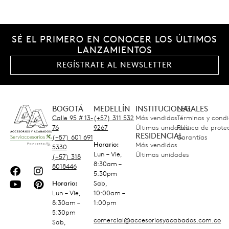
SÉ EL PRIMERO EN CONOCER LOS ÚLTIMOS
LANZAMIENTOS
REGÍSTRATE AL NEWSLETTER
BOGOTÁ
MEDELLÍN
INSTITUCIONAL
LEGALES
Calle 95 # 13-
(+57) 311 532
Más vendidos
Términos y condi
76
9267
Últimas unidades
Política de prot
RESIDENCIAL
(+57) 601 691
Garantías
Horario:
Más vendidos
5330
Lun – Vie,
Últimas unidades
(+57) 318
8:30am –
8018446
5:30pm
Horario:
Sab,
Lun – Vie,
10:00am –
8:30am –
1:00pm
5:30pm
comercial@accesoriosyacabados.com.co
Sab,