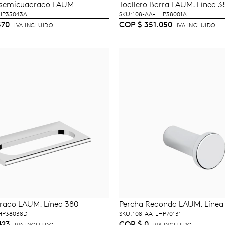
o semicuadrado LAUM
Toallero Barra LAUM. Línea 3
ÑADIR AL CARRITO
AÑADIR AL CARRI
LHP35043A
SKU: 108-AA-LHP38001A
570
COP
$
351.050
IVA INCLUIDO
IVA INCLUIDO
rrado LAUM. Línea 380
Percha Redonda LAUM. Línea
ÑADIR AL CARRITO
LEER MÁS
LHP38038D
SKU: 108-AA-LHP70131
423
COP
$
0