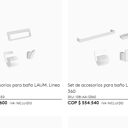
sorios para baño LAUM. Línea
Set de accesorios para baño 
ÑADIR AL CARRITO
LEER MÁS
360
350
SKU: 108-AA-S360
600
COP
$
554.540
IVA INCLUIDO
IVA INCLUIDO