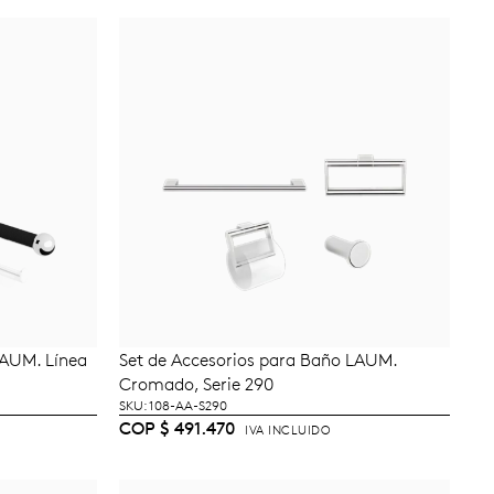
LAUM. Línea
Set de Accesorios para Baño LAUM.
TO
AÑADIR AL CARRITO
Cromado, Serie 290
SKU: 108-AA-S290
COP
$
491.470
IVA INCLUIDO