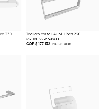
nea 330
Toallero corto LAUM. Línea 290
TO
AÑADIR AL CARRITO
SKU: 108-AA-LHP28038B
COP
$
177.132
IVA INCLUIDO