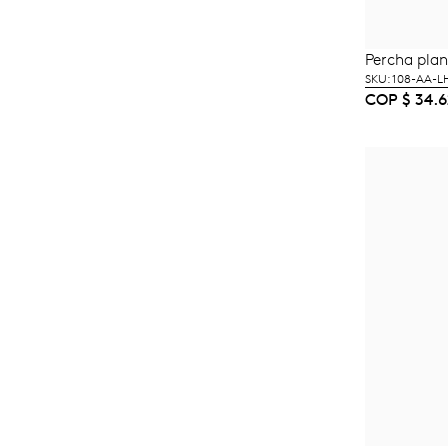
Percha pla
A
SKU: 108-AA-
COP
$
34.6