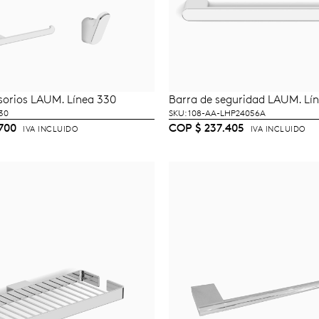
sorios LAUM. Línea 330
Barra de seguridad LAUM. Lí
ÑADIR AL CARRITO
AÑADIR AL CARRI
30
SKU: 108-AA-LHP24056A
700
COP
$
237.405
IVA INCLUIDO
IVA INCLUIDO