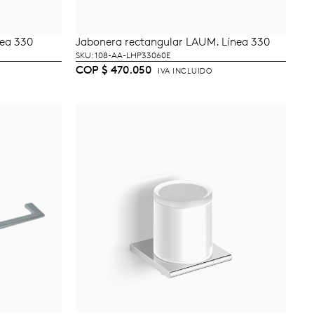
nea 330
Jabonera rectangular LAUM. Línea 330
TO
AÑADIR AL CARRITO
SKU: 108-AA-LHP33060E
COP
$
470.050
IVA INCLUIDO