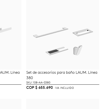
LAUM. Línea
Set de accesorios para baño LAUM. Línea
AÑADIR AL CARRITO
380
SKU: 108-AA-S380
COP
$
655.690
IVA INCLUIDO