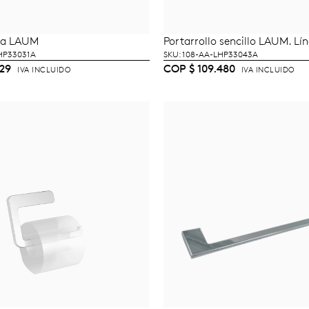
na LAUM
Portarrollo sencillo LAUM. Lí
ÑADIR AL CARRITO
AÑADIR AL CARRI
LHP33031A
SKU: 108-AA-LHP33043A
29
COP
$
109.480
IVA INCLUIDO
IVA INCLUIDO