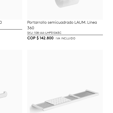
0
Portarrollo semicuadrado LAUM. Línea
TO
AÑADIR AL CARRITO
360
SKU: 108-AA-LHP31043C
COP
$
142.800
IVA INCLUIDO