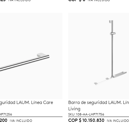
IVA INCLUIDO
IVA INCLUIDO
eguridad LAUM. Línea Care
Barra de seguridad LAUM. Lí
ÑADIR AL CARRITO
AÑADIR AL CARRI
Living
HP71256
SKU: 108-AA-LHP71756
200
COP
$
10.150.830
IVA INCLUIDO
IVA INCLUIDO