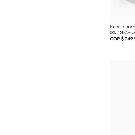
Repisa par
A
SKU: 108-AA-
COP
$
249.