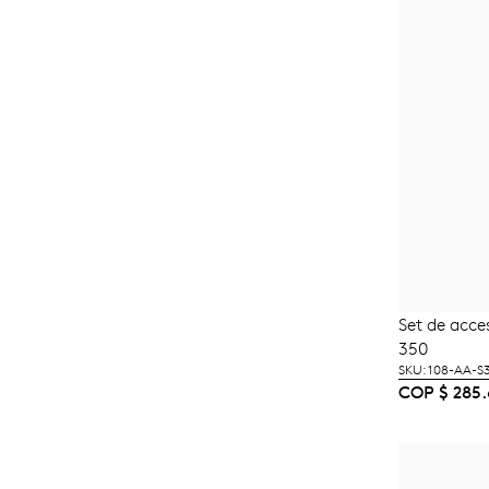
Set de acce
A
350
SKU: 108-AA-S
COP
$
285.