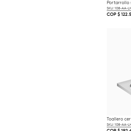
Portarroll
A
SKU: 108-AA-
COP
$
122.
Toallero ce
A
SKU: 108-AA-
COP
$
192.