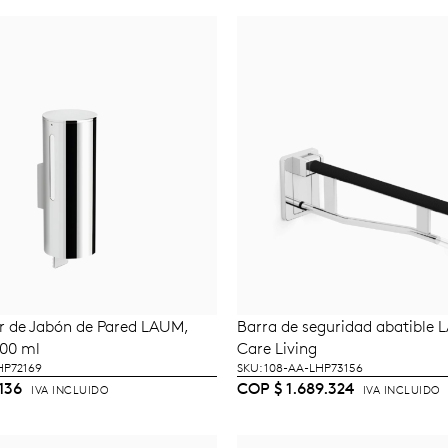
r de Jabón de Pared LAUM,
Barra de seguridad abatible 
ÑADIR AL CARRITO
AÑADIR AL CARRI
00 ml
Care Living
HP72169
SKU: 108-AA-LHP73156
136
COP
$
1.689.324
IVA INCLUIDO
IVA INCLUIDO