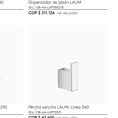
80
Dispensador de jabón LAUM
TO
AÑADIR AL CARRITO
SKU: 108-AA-LHP38021B
COP
$
311.126
IVA INCLUIDO
 290
Percha sencilla LAUM. Línea 360
AÑADIR AL CARRITO
SKU: 108-AA-LHP70331
COP
$
47.600