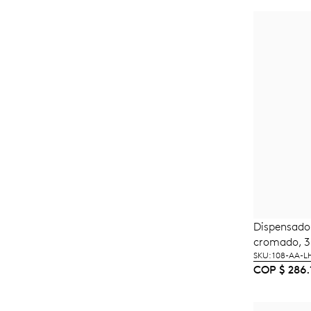
Dispensado
A
cromado, 3
SKU: 108-AA-L
COP
$
286.