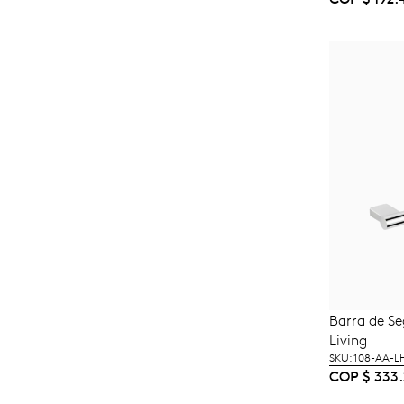
Barra de S
A
Living
SKU: 108-AA-L
COP
$
333.