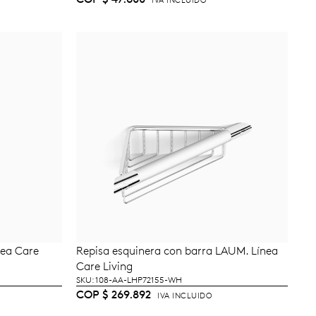
IVA INCLUIDO
nea Care
Repisa esquinera con barra LAUM. Línea
TO
AÑADIR AL CARRITO
Care Living
SKU: 108-AA-LHP72155-WH
COP
$
269.892
IVA INCLUIDO