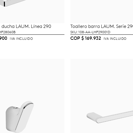
a ducha LAUM. Línea 290
Toallero barra LAUM. Serie 29
ÑADIR AL CARRITO
AÑADIR AL CARRI
LHP28060B
SKU: 108-AA-LHP29001D
900
COP
$
169.932
IVA INCLUIDO
IVA INCLUIDO