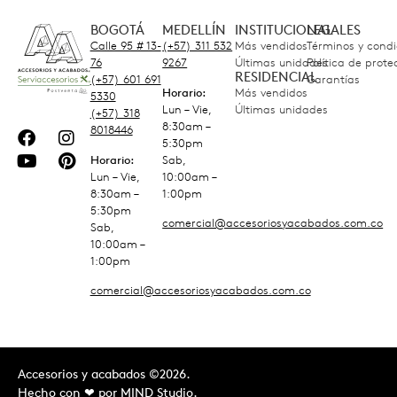
BOGOTÁ
MEDELLÍN
INSTITUCIONAL
LEGALES
Calle 95 # 13-
(+57) 311 532
Más vendidos
Términos y condi
76
9267
Últimas unidades
Política de prot
RESIDENCIAL
(+57) 601 691
Garantías
Horario:
Más vendidos
5330
Lun – Vie,
Últimas unidades
(+57) 318
8:30am –
8018446
5:30pm
Horario:
Sab,
Lun – Vie,
10:00am –
8:30am –
1:00pm
5:30pm
comercial@accesoriosyacabados.com.co
Sab,
10:00am –
1:00pm
comercial@accesoriosyacabados.com.co
Accesorios y acabados ©2026.
Hecho con ❤︎ por
MIND Studio.