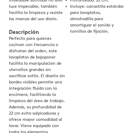
inoxidable satinado no solo
Profundidad: 22 cm.
luce impecable, también
Incluye: canastilla estándar
facilita la limpieza y resiste
para lavaplatos,
las marcas del uso diario.
almohadilla para
amortiguar el sonido y
tornillos de fijación.
Descripción
Perfecto para quienes
cocinan con frecuencia o
disfrutan del orden, este
lavaplatos de bajoponer
facilita la manipulación de
utensilios grandes sin
sacrificar estilo. El diseño sin
bordes visibles permite una
integración fluida con la
encimera, facilitando la
limpieza del área de trabajo.
Además, su profundidad de
22 cm evita salpicaduras y
ofrece mayor comodidad al
lavar. Viene equipado con
todos los elementos