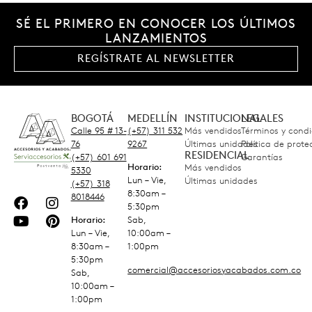
SÉ EL PRIMERO EN CONOCER LOS ÚLTIMOS
LANZAMIENTOS
REGÍSTRATE AL NEWSLETTER
BOGOTÁ
MEDELLÍN
INSTITUCIONAL
LEGALES
Calle 95 # 13-
(+57) 311 532
Más vendidos
Términos y condi
76
9267
Últimas unidades
Política de prot
RESIDENCIAL
(+57) 601 691
Garantías
Horario:
Más vendidos
5330
Lun – Vie,
Últimas unidades
(+57) 318
8:30am –
8018446
5:30pm
Horario:
Sab,
Lun – Vie,
10:00am –
8:30am –
1:00pm
5:30pm
comercial@accesoriosyacabados.com.co
Sab,
10:00am –
1:00pm