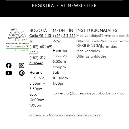
REGÍSTRATE AL NEWSLETTER
BOGOTÁ
MEDELLÍN
INSTITUCIONAL
LEGALES
Calle 95 # 13-
(+57) 311 532
Más vendidos
Términos y condi
76
9267
Últimas unidades
Política de prot
RESIDENCIAL
(+57) 601 691
Garantías
Horario:
Más vendidos
5330
Lun – Vie,
Últimas unidades
(+57) 318
8:30am –
8018446
5:30pm
Horario:
Sab,
Lun – Vie,
10:00am –
8:30am –
1:00pm
5:30pm
comercial@accesoriosyacabados.com.co
Sab,
10:00am –
1:00pm
comercial@accesoriosyacabados.com.co