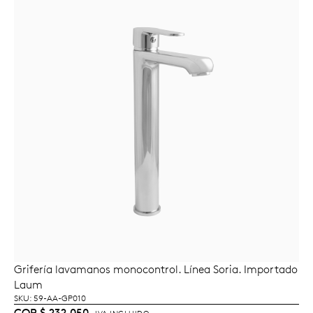
Grifería lavamanos monocontrol. Línea Soria. Importado
AÑADIR AL CARRITO
Laum
SKU: 59-AA-GP010
COP
$
232.050