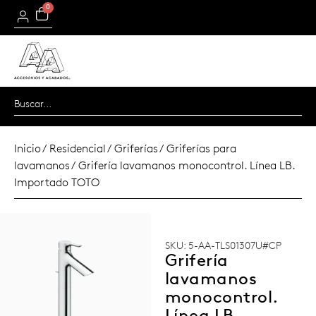
0
Inicio
/
Residencial
/
Griferías
/
Griferías para
lavamanos
/ Grifería lavamanos monocontrol. Línea LB.
Importado TOTO
SKU: 5-AA-TLS01307U#CP
Grifería
lavamanos
monocontrol.
Línea LB.