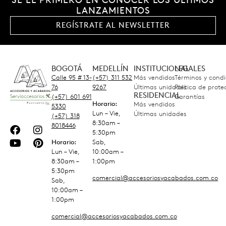
LANZAMIENTOS
REGÍSTRATE AL NEWSLETTER
BOGOTÁ
MEDELLÍN
INSTITUCIONAL
LEGALES
Calle 95 # 13-
(+57) 311 532
Más vendidos
Términos y condi
76
9267
Últimas unidades
Política de prot
RESIDENCIAL
(+57) 601 691
Garantías
Horario:
Más vendidos
5330
Lun – Vie,
Últimas unidades
(+57) 318
8:30am –
8018446
5:30pm
Horario:
Sab,
Lun – Vie,
10:00am –
8:30am –
1:00pm
5:30pm
comercial@accesoriosyacabados.com.co
Sab,
10:00am –
1:00pm
comercial@accesoriosyacabados.com.co