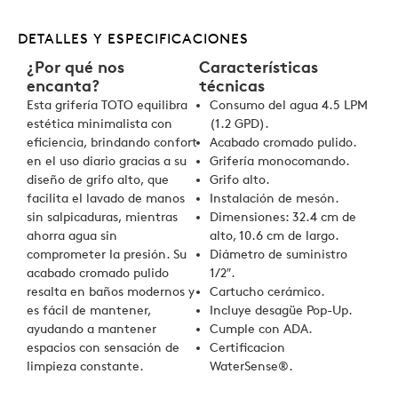
DETALLES Y ESPECIFICACIONES
¿Por qué nos
Características
encanta?
técnicas
Esta grifería TOTO equilibra
Consumo del agua 4.5 LPM
estética minimalista con
(1.2 GPD).
eficiencia, brindando confort
Acabado cromado pulido.
en el uso diario gracias a su
Grifería monocomando.
diseño de grifo alto, que
Grifo alto.
facilita el lavado de manos
Instalación de mesón.
sin salpicaduras, mientras
Dimensiones: 32.4 cm de
ahorra agua sin
alto, 10.6 cm de largo.
comprometer la presión. Su
Diámetro de suministro
acabado cromado pulido
1/2″.
resalta en baños modernos y
Cartucho cerámico.
es fácil de mantener,
Incluye desagüe Pop-Up.
ayudando a mantener
Cumple con ADA.
espacios con sensación de
Certificacion
limpieza constante.
WaterSense®.