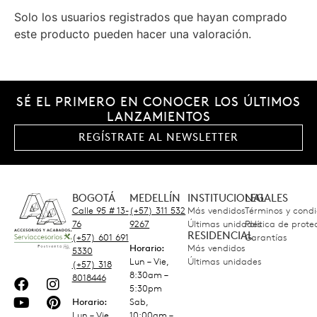
Solo los usuarios registrados que hayan comprado
este producto pueden hacer una valoración.
SÉ EL PRIMERO EN CONOCER LOS ÚLTIMOS
LANZAMIENTOS
REGÍSTRATE AL NEWSLETTER
BOGOTÁ
MEDELLÍN
INSTITUCIONAL
LEGALES
Calle 95 # 13-
(+57) 311 532
Más vendidos
Términos y condi
76
9267
Últimas unidades
Política de prot
RESIDENCIAL
(+57) 601 691
Garantías
Horario:
Más vendidos
5330
Lun – Vie,
Últimas unidades
(+57) 318
8:30am –
8018446
5:30pm
Horario:
Sab,
Lun – Vie,
10:00am –