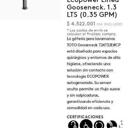
Gooseneck. 1.3
LTS (0.35 GPM)
$
4.522.001
* Los costos de envío se
calculan al finalizar compra.
La grifería para lavamanos
TOTO Gooseneck T24T32E#CP
está diseñada para espacios
quirúrgicos y entornos de alta
higiene, ofreciendo una
solución sin contacto con
tecnología ECOPOWER
autogenerada. Su sensor
oculto permite un flujo suave
y sin salpicaduras,
garantizando eficiencia y
comodidad en cada uso.
CERTIFICACIONES