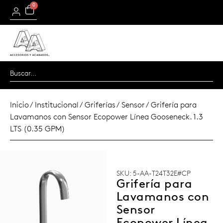
0
Inicio
/
Institucional
/
Griferías
/
Sensor
/ Grifería para
Lavamanos con Sensor Ecopower Línea Gooseneck. 1.3
LTS (0.35 GPM)
SKU: 5-AA-T24T32E#CP
Grifería para
Lavamanos con
Sensor
Ecopower Línea