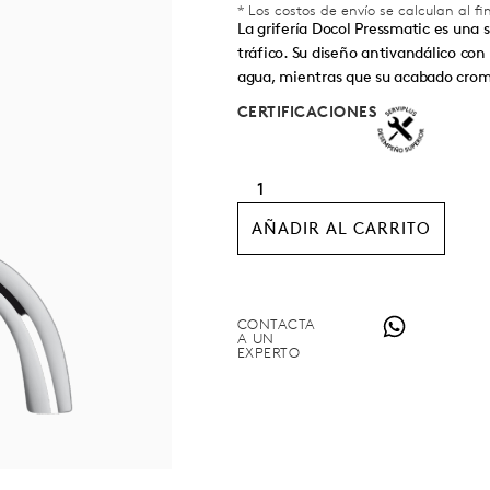
* Los costos de envío se calculan al f
La grifería Docol Pressmatic es una s
tráfico. Su diseño antivandálico co
agua, mientras que su acabado croma
CERTIFICACIONES
AÑADIR AL CARRITO
CONTACTA
A UN
EXPERTO