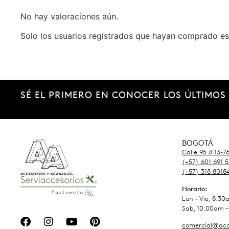
No hay valoraciones aún.
Solo los usuarios registrados que hayan comprado es
SÉ EL PRIMERO EN CONOCER LOS ÚLTIMOS
BOGOTÁ
Calle 95 # 13-7
(+57) 601 691 
(+57) 318 8018
Horario:
Lun – Vie, 8:3
Sab, 10:00am –
comercial@acc