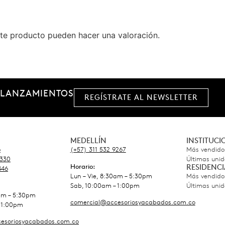
te producto pueden hacer una valoración.
 LANZAMIENTOS
REGÍSTRATE AL NEWSLETTER
MEDELLÍN
INSTITUC
6
(+57) 311 532 9267
Más vendido
5330
Últimas uni
Horario:
RESIDENCI
446
Lun – Vie, 8:30am – 5:30pm
Más vendido
Sab, 10:00am – 1:00pm
Últimas uni
0am – 5:30pm
comercial@accesoriosyacabados.com.co
 1:00pm
esoriosyacabados.com.co