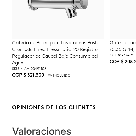
Grifería de Pared para Lavamanos Push
Grifería pa
AÑADIR AL CARRITO
A
Cromada Línea Pressmatic 120 Registro
(0.35 GPM)
Regulador de Caudal Bajo Consumo del
SKU: 91-AA-D11
COP
$
208.
Agua
SKU: 4-AA-00491106
COP
$
321.300
IVA INCLUIDO
OPINIONES DE LOS CLIENTES
Valoraciones