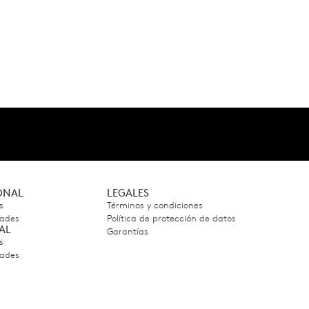
IONAL
LEGALES
s
Términos y condiciones
dades
Política de protección de datos
AL
Garantías
s
dades