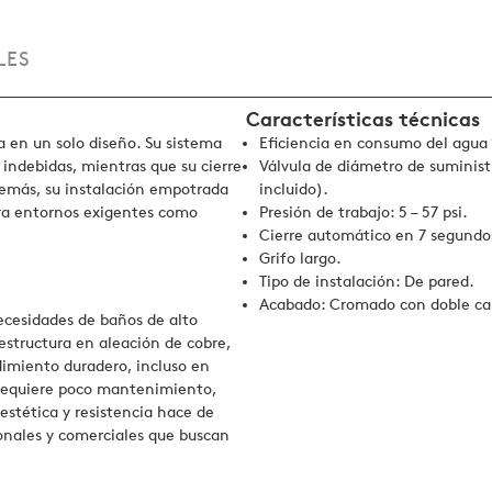
LES
Características técnicas
a en un solo diseño. Su sistema
Eficiencia en consumo del agua 
indebidas, mientras que su cierre
Válvula de diámetro de suminist
demás, su instalación empotrada
incluido).
ara entornos exigentes como
Presión de trabajo: 5 – 57 psi.
Cierre automático en 7 segundo
Grifo largo.
Tipo de instalación: De pared.
Acabado: Cromado con doble capa 
ecesidades de baños de alto
 estructura en aleación de cobre,
dimiento duradero, incluso en
 requiere poco mantenimiento,
estética y resistencia hace de
ionales y comerciales que buscan