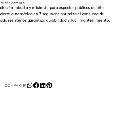
inalizar compra.
olución robusta y eficiente para espacios públicos de alto
n cierre automático en 7 segundos optimiza el consumo de
do resistente garantiza durabilidad y fácil mantenimiento.
COMPARTIR