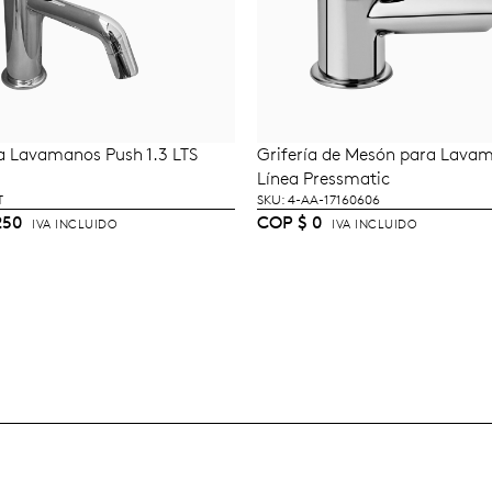
ra Lavamanos Push 1.3 LTS
Grifería de Mesón para Lava
ÑADIR AL CARRITO
LEER MÁS
Línea Pressmatic
T
SKU: 4-AA-17160606
250
COP
$
0
IVA INCLUIDO
IVA INCLUIDO