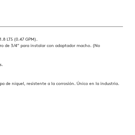
1.8 LTS (0.47 GPM).
ro de 3/4” para instalar con adaptador macho. (No
s.
de níquel, resistente a la corrosión. Único en la industria.