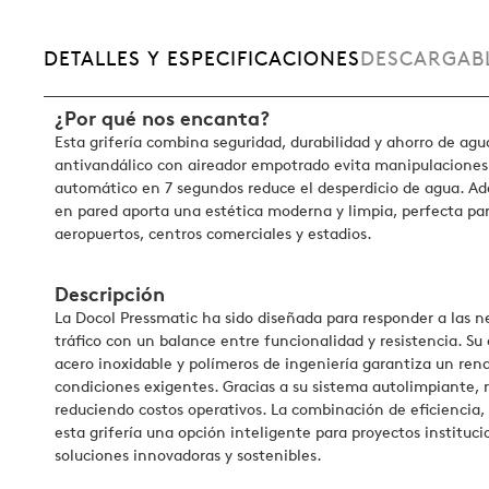
DETALLES Y ESPECIFICACIONES
DESCARGAB
¿Por qué nos encanta?
Esta grifería combina seguridad, durabilidad y ahorro de agu
antivandálico con aireador empotrado evita manipulaciones 
automático en 7 segundos reduce el desperdicio de agua. A
en pared aporta una estética moderna y limpia, perfecta p
aeropuertos, centros comerciales y estadios.
Descripción
La Docol Pressmatic ha sido diseñada para responder a las n
tráfico con un balance entre funcionalidad y resistencia. Su
acero inoxidable y polímeros de ingeniería garantiza un ren
condiciones exigentes. Gracias a su sistema autolimpiante,
reduciendo costos operativos. La combinación de eficiencia, 
esta grifería una opción inteligente para proyectos instituc
soluciones innovadoras y sostenibles.