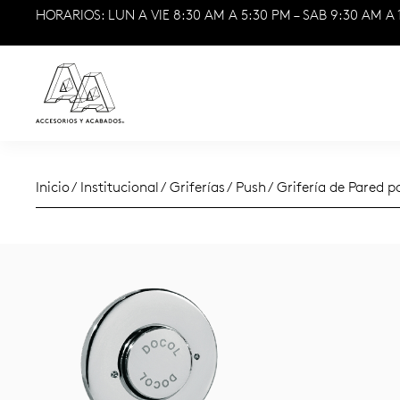
HORARIOS: LUN A VIE 8:30 AM A 5:30 PM – SAB 9:30 AM A 
Inicio
/
Institucional
/
Griferías
/
Push
/ Grifería de Pared 