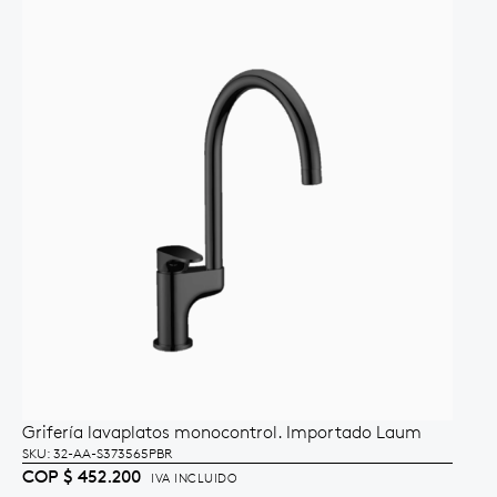
Grifería lavaplatos monocontrol. Importado Laum
AÑADIR AL CARRITO
SKU: 32-AA-S373565PBR
COP
$
452.200
IVA INCLUIDO