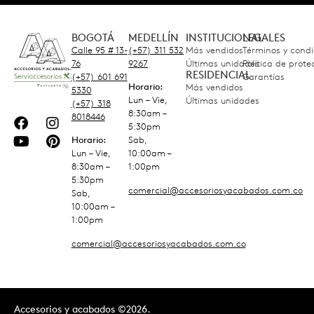
BOGOTÁ
MEDELLÍN
INSTITUCIONAL
LEGALES
Calle 95 # 13-
(+57) 311 532
Más vendidos
Términos y condi
76
9267
Últimas unidades
Política de prot
RESIDENCIAL
(+57) 601 691
Garantías
Horario:
Más vendidos
5330
Lun – Vie,
Últimas unidades
(+57) 318
8:30am –
8018446
5:30pm
Horario:
Sab,
Lun – Vie,
10:00am –
8:30am –
1:00pm
5:30pm
comercial@accesoriosyacabados.com.co
Sab,
10:00am –
1:00pm
comercial@accesoriosyacabados.com.co
Accesorios y acabados ©2026.