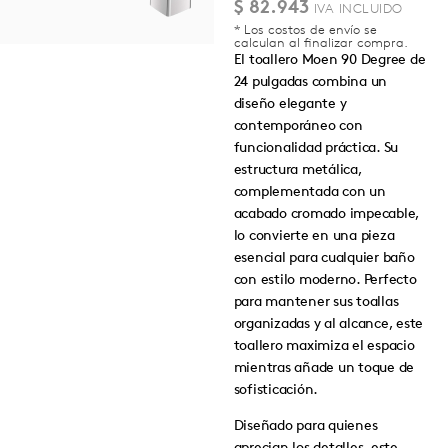
$
82.943
* Los costos de envío se
calculan al finalizar compra.
El toallero Moen 90 Degree de
24 pulgadas combina un
diseño elegante y
contemporáneo con
funcionalidad práctica. Su
estructura metálica,
complementada con un
acabado cromado impecable,
lo convierte en una pieza
esencial para cualquier baño
con estilo moderno. Perfecto
para mantener sus toallas
organizadas y al alcance, este
toallero maximiza el espacio
mientras añade un toque de
sofisticación.
Diseñado para quienes
aprecian los detalles, este