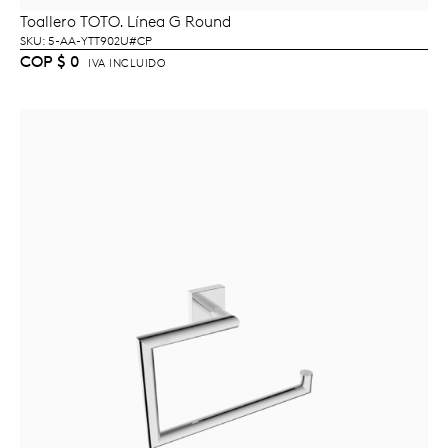
Toallero TOTO. Línea G Round
AÑADIR AL CARRITO
SKU: 5-AA-YTT902U#CP
COP
$
0
IVA INCLUIDO