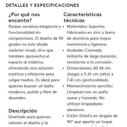
DETALLES Y ESPECIFICACIONES
¿Por qué nos
Características
encanta?
técnicas
Porque combina elegancia y
Materiales: Soportes
funcionalidad sin
fabricados en zinc y barra
compromisos. El diseño de 90
de aluminio para mayor
grados no solo añade
resistencia y ligereza.
carácter visual, sino que
Acabado: Cromado
también aprovecha el
brillante de larga duración,
espacio al máximo,
resistente a la corrosión.
ofreciendo una solución
Dimensiones: 60.96 cm
estética y eficiente para
(largo) x 3.61 cm (alto) x
colgar toallas. Es ideal para
7.41 cm (profundidad).
quienes buscan un baño
Mantenimiento sencillo:
moderno, pulido y libre de
Limpieza con un paño
desorden.
suave y húmedo. No
utilizar limpiadores
abrasivos.
Descripción
Estilo: Diseño en ángulo de
Diseñado para quienes
90° que aporta un toque
valoran el diseño y la