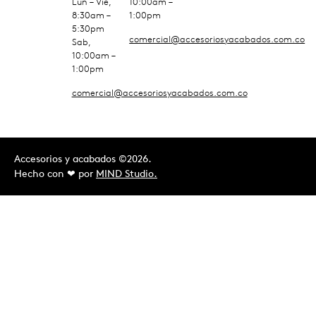
Lun – Vie,
10:00am –
8:30am –
1:00pm
5:30pm
comercial@accesoriosyacabados.com.co
Sab,
10:00am –
1:00pm
comercial@accesoriosyacabados.com.co
Accesorios y acabados ©2026.
Hecho con ❤︎ por
MIND Studio.