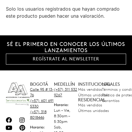
Solo los usuarios registrados que hayan comprado
este producto pueden hacer una valoración.
SÉ EL PRIMERO EN CONOCER LOS ÚLTIMOS
LANZAMIENTOS
REGÍSTRATE AL NEWSLETTER
BOGOTÁ
MEDELLÍN
INSTITUCIONAL
LEGALES
Calle 95 # 13-
(+57) 311 532
Más vendidos
Términos y condi
76
9267
Últimas unidades
Política de prot
RESIDENCIAL
(+57) 601 691
Garantías
Horario:
Más vendidos
5330
Lun – Vie,
Últimas unidades
(+57) 318
8:30am –
8018446
5:30pm
Horario:
Sab,