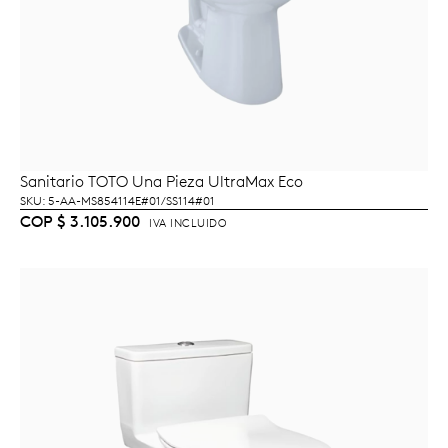
Sanitario TOTO Una Pieza UltraMax Eco
AÑADIR AL CARRITO
SKU: 5-AA-MS854114E#01/SS114#01
COP
$
3.105.900
IVA INCLUIDO