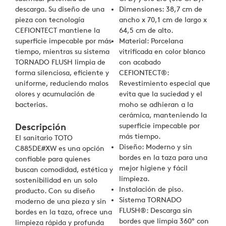
descarga. Su diseño de una
Dimensiones: 38,7 cm de
pieza con tecnología
ancho x 70,1 cm de largo x
CEFIONTECT mantiene la
64,5 cm de alto.
superficie impecable por más
Material: Porcelana
tiempo, mientras su sistema
vitrificada en color blanco
TORNADO FLUSH limpia de
con acabado
forma silenciosa, eficiente y
CEFIONTECT®:
uniforme, reduciendo malos
Revestimiento especial que
olores y acumulación de
evita que la suciedad y el
bacterias.
moho se adhieran a la
cerámica, manteniendo la
superficie impecable por
Descripción
más tiempo.
El sanitario TOTO
Diseño: Moderno y sin
C885DE#XW es una opción
bordes en la taza para una
confiable para quienes
mejor higiene y fácil
buscan comodidad, estética y
limpieza.
sostenibilidad en un solo
Instalación de piso.
producto. Con su diseño
Sistema TORNADO
moderno de una pieza y sin
FLUSH®: Descarga sin
bordes en la taza, ofrece una
bordes que limpia 360° con
limpieza rápida y profunda