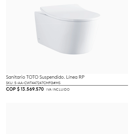
Sanitario TOTO Suspendido. Línea RP
LEER MÁS
SKU: 5-AA-CWT447247CMFG#MS
COP
$
13.569.570
IVA INCLUIDO