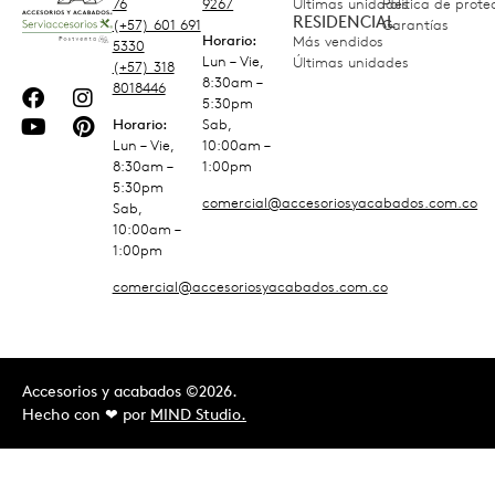
76
9267
Últimas unidades
Política de prot
RESIDENCIAL
(+57) 601 691
Garantías
Horario:
Más vendidos
5330
Lun – Vie,
Últimas unidades
(+57) 318
8:30am –
8018446
5:30pm
Horario:
Sab,
Lun – Vie,
10:00am –
8:30am –
1:00pm
5:30pm
comercial@accesoriosyacabados.com.co
Sab,
10:00am –
1:00pm
comercial@accesoriosyacabados.com.co
Accesorios y acabados ©2026.
Hecho con ❤︎ por
MIND Studio.