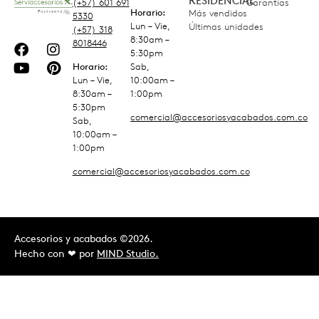
RESIDENCIAL
(+57) 601 691
Garantías
Horario:
Más vendidos
5330
Lun – Vie,
Últimas unidades
(+57) 318
8:30am –
8018446
5:30pm
Horario:
Sab,
Lun – Vie,
10:00am –
8:30am –
1:00pm
5:30pm
comercial@accesoriosyacabados.com.co
Sab,
10:00am –
1:00pm
comercial@accesoriosyacabados.com.co
Accesorios y acabados ©2026.
Hecho con ❤︎ por
MIND Studio.