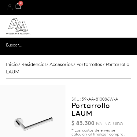
0
Inicio
/
Residencial
/
Accesorios
/
Portarrollos
/ Portarrollo
LAUM
SKU: 59-AA-810086W-A
Portarrollo
LAUM
$
83.300
* Los costos de envío se
calculan al finalizar compra.