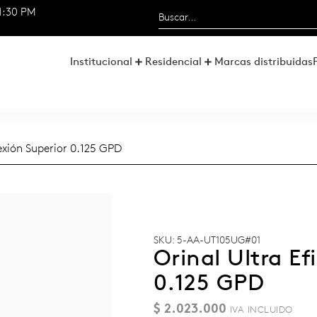
1:30 PM
Institucional
Residencial
Marcas distribuidas
nexión Superior 0.125 GPD
SKU: 5-AA-UT105UG#01
Orinal Ultra Ef
0.125 GPD
$
2.023.000