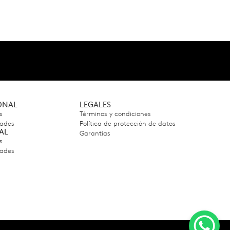
IONAL
LEGALES
s
Términos y condiciones
dades
Política de protección de datos
AL
Garantías
s
dades