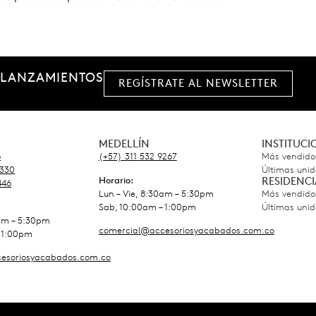
 LANZAMIENTOS
REGÍSTRATE AL NEWSLETTER
MEDELLÍN
INSTITUC
6
(+57) 311 532 9267
Más vendido
5330
Últimas uni
Horario:
RESIDENCI
446
Lun – Vie, 8:30am – 5:30pm
Más vendido
Sab, 10:00am – 1:00pm
Últimas uni
0am – 5:30pm
comercial@accesoriosyacabados.com.co
 1:00pm
esoriosyacabados.com.co