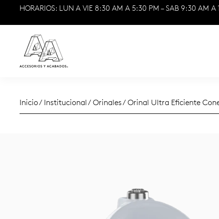
HORARIOS: LUN A VIE 8:30 AM A 5:30 PM – SAB 9:30 AM A 
Inicio
/
Institucional
/
Orinales
/ Orinal Ultra Eficiente Co