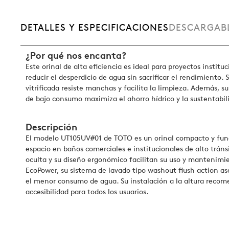
DETALLES Y ESPECIFICACIONES
DESCARGAB
¿Por qué nos encanta?
Este orinal de alta eficiencia es ideal para proyectos instit
reducir el desperdicio de agua sin sacrificar el rendimiento
vitrificada resiste manchas y facilita la limpieza. Además, 
de bajo consumo maximiza el ahorro hídrico y la sustentabil
Descripción
El modelo UT105UV#01 de TOTO es un orinal compacto y func
espacio en baños comerciales e institucionales de alto tráns
oculta y su diseño ergonómico facilitan su uso y mantenim
EcoPower, su sistema de lavado tipo washout flush action a
el menor consumo de agua. Su instalación a la altura reco
accesibilidad para todos los usuarios.