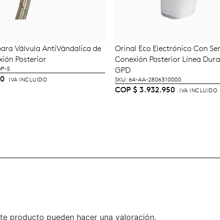
para Válvula AntiVándalica de
Orinal Eco Electrónico Con Sen
ÑADIR AL CARRITO
AÑADIR AL CARRI
ión Posterior
Conexión Posterior Línea Dura
OP-5
GPD
00
SKU: 64-AA-2806310000
IVA INCLUIDO
COP
$
3.932.950
IVA INCLUIDO
te producto pueden hacer una valoración.