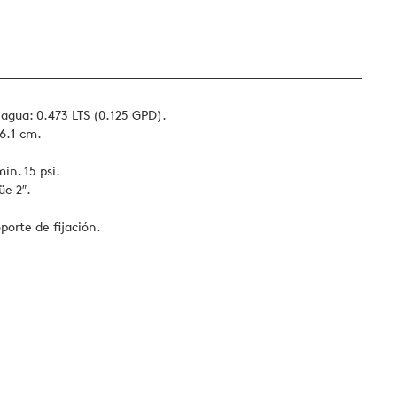
 agua: 0.473 LTS (0.125 GPD).
6.1 cm.
n. 15 psi.
üe 2″.
porte de fijación.