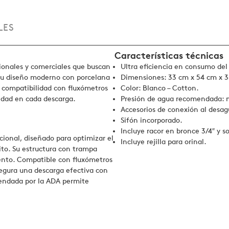
LES
Características técnicas
ucionales y comerciales que buscan
Ultra eficiencia en consumo del
. Su diseño moderno con porcelana
Dimensiones: 33 cm x 54 cm x 3
su compatibilidad con fluxómetros
Color: Blanco – Cotton.
idad en cada descarga.
Presión de agua recomendada: mi
Accesorios de conexión al desag
Sifón incorporado.
Incluye racor en bronce 3/4″ y so
ional, diseñado para optimizar el
Incluye rejilla para orinal.
ito. Su estructura con trampa
iento. Compatible con fluxómetros
segura una descarga efectiva con
mendada por la ADA permite