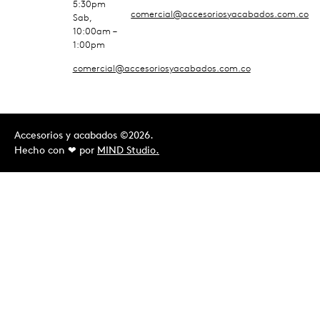
5:30pm
comercial@accesoriosyacabados.com.co
Sab,
10:00am –
1:00pm
comercial@accesoriosyacabados.com.co
Accesorios y acabados ©2026.
Hecho con ❤︎ por
MIND Studio.