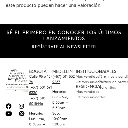
este producto pueden hacer una valoración.
SÉ EL PRIMERO EN CONOCER LOS ÚLTIMOS
LANZAMIENTOS
REGÍSTRATE AL NEWSLETTER
BOGOTÁ
MEDELLÍN
INSTITUCIONAL
LEGALES
Calle 95 # 13-
(+57) 311 532
Más vendidos
Términos y condi
76
9267
Últimas unidades
Política de prot
RESIDENCIAL
(+57) 601 691
Garantías
Horario:
Más vendidos
5330
Lun – Vie,
Últimas unidades
(+57) 318
8:30am –
8018446
5:30pm
Horario:
Sab,
Lun – Vie,
10:00am –
8:30am –
1:00pm