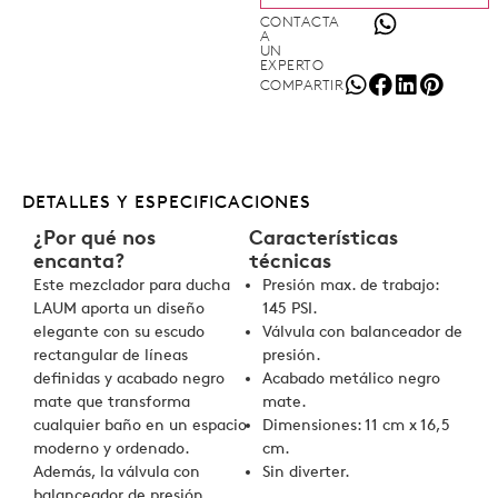
CONTACTA
A
UN
EXPERTO
COMPARTIR
DETALLES Y ESPECIFICACIONES
¿Por qué nos
Características
encanta?
técnicas
Este mezclador para ducha
Presión max. de trabajo:
LAUM aporta un diseño
145 PSI.
elegante con su escudo
Válvula con balanceador de
rectangular de líneas
presión.
definidas y acabado negro
Acabado metálico negro
mate que transforma
mate.
cualquier baño en un espacio
Dimensiones: 11 cm x 16,5
moderno y ordenado.
cm.
Además, la válvula con
Sin diverter.
balanceador de presión