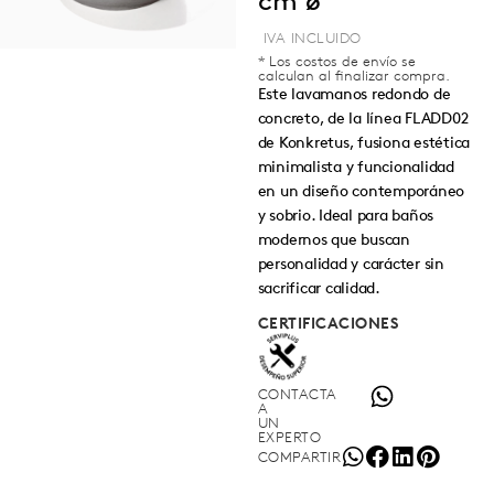
cm ø
* Los costos de envío se
calculan al finalizar compra.
Este lavamanos redondo de
concreto, de la línea FLADD02
de Konkretus, fusiona estética
minimalista y funcionalidad
en un diseño contemporáneo
y sobrio. Ideal para baños
modernos que buscan
personalidad y carácter sin
sacrificar calidad.
CERTIFICACIONES
CONTACTA
A
UN
EXPERTO
COMPARTIR