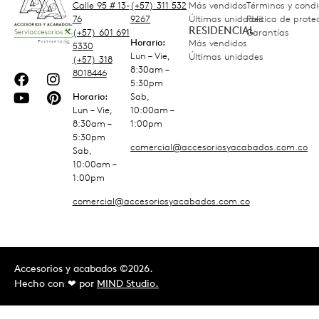
Calle 95 # 13-
(+57) 311 532
Más vendidos
Términos y condi
76
9267
Últimas unidades
Política de prot
RESIDENCIAL
(+57) 601 691
Garantías
Horario:
Más vendidos
5330
Lun – Vie,
Últimas unidades
(+57) 318
8:30am –
8018446
5:30pm
Horario:
Sab,
Lun – Vie,
10:00am –
8:30am –
1:00pm
5:30pm
comercial@accesoriosyacabados.com.co
Sab,
10:00am –
1:00pm
comercial@accesoriosyacabados.com.co
Accesorios y acabados ©2026.
Hecho con ❤︎ por
MIND Studio.