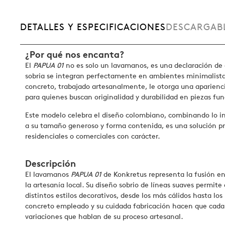
DETALLES Y ESPECIFICACIONES
DESCARGAB
¿Por qué nos encanta?
El
PAPUA 01
no es solo un lavamanos, es una declaración de e
sobria se integran perfectamente en ambientes minimalistas
concreto, trabajado artesanalmente, le otorga una aparienci
para quienes buscan originalidad y durabilidad en piezas fun
Este modelo celebra el diseño colombiano, combinando lo ind
a su tamaño generoso y forma contenida, es una solución pr
residenciales o comerciales con carácter.
Descripción
El lavamanos
PAPUA 01
de Konkretus representa la fusión e
la artesanía local. Su diseño sobrio de líneas suaves permite
distintos estilos decorativos, desde los más cálidos hasta lo
concreto empleado y su cuidada fabricación hacen que cada 
variaciones que hablan de su proceso artesanal.