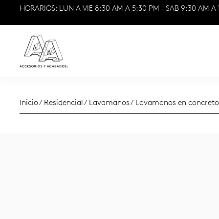
HORARIOS: LUN A VIE 8:30 AM A 5:30 PM – SAB 9:30 AM A 
Inicio
/
Residencial
/
Lavamanos
/ Lavamanos en concreto