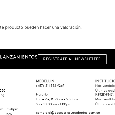
te producto pueden hacer una valoración.
 LANZAMIENTOS
REGÍSTRATE AL NEWSLETTER
MEDELLÍN
INSTITUC
6
(+57) 311 532 9267
Más vendido
5330
Últimas uni
Horario:
RESIDENCI
446
Lun – Vie, 8:30am – 5:30pm
Más vendido
Sab, 10:00am – 1:00pm
Últimas uni
0am – 5:30pm
comercial@accesoriosyacabados.com.co
 1:00pm