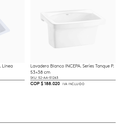
 Línea
Lavadero Blanco INCEPA. Series Tanque P.
AÑADIR AL CARRITO
53×38 cm
SKU: 52-AA-51263
COP
$
188.020
IVA INCLUIDO