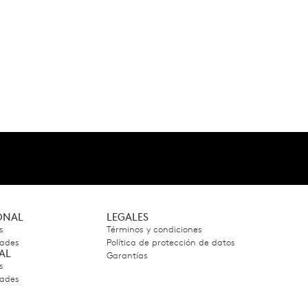
IONAL
LEGALES
s
Términos y condiciones
dades
Política de protección de datos
AL
Garantías
s
dades