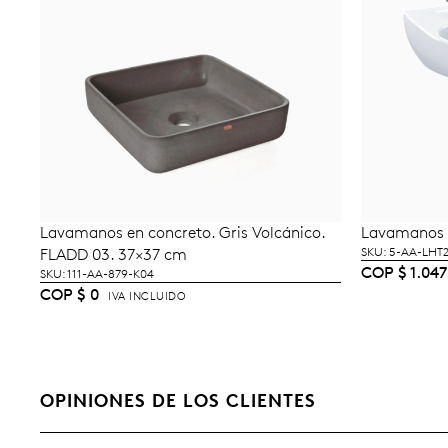
Lavamanos en concreto. Gris Volcánico.
Lavamanos 
AÑADIR AL CARRITO
A
FLADD 03. 37×37 cm
SKU: 5-AA-LHT
COP
$
1.047
SKU: 111-AA-879-K04
COP
$
0
IVA INCLUIDO
OPINIONES DE LOS CLIENTES