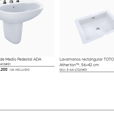
de Medio Pedestal ADA
Lavamanos rectangular TOTO.
ÑADIR AL CARRITO
LEER MÁS
241G#01
Atherton™. 56×42 cm
.200
SKU: 5-AA-LT221#01
IVA INCLUIDO