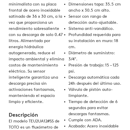
minimalista con su placa
Dimensiones tapa: 35.5 cm
frontal de acero inoxidable
ancho x 30.5 cm alto.
satinado de 36 x 30 cm, a la
Sensor con rango de
vez que proporciona un
detección auto-ajustable.
rendimiento sobresaliente
Sistema anti-vandálico.
con su descarga de solo 0.47
Profundidad requerida para
litros. Alimentado por
su instalación en muro: 18
energía hidráulica
cm.
autogenerada, reduce el
Diámetro de suministro:
impacto ambiental y elimina
3/4″.
costos de mantenimiento
Presión de trabajo: 15 – 125
eléctrico. Su sensor
psi.
inteligente garantiza una
Descarga automática cada
descarga precisa sin
24h después del último uso.
activaciones fantasmas,
Válvula de pistón auto-
manteniendo el espacio
limpiante.
limpio y eficiente.
Tiempo de detección de 6
segundos para evitar
descargas fantasmas.
Descripción
Cumple con ADA.
El modelo TEU2UA12#SS de
Acabado: Acero inoxidable
TOTO es un fluxómetro de