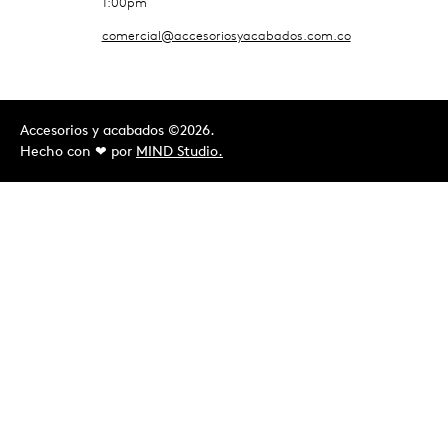
1:00pm
comercial@accesoriosyacabados.com.co
Accesorios y acabados ©2026.
Hecho con ❤︎ por
MIND Studio.