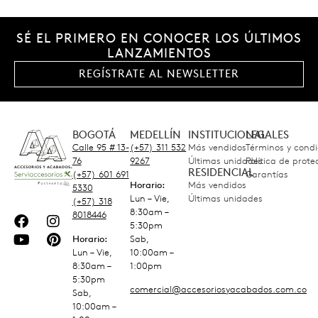
SÉ EL PRIMERO EN CONOCER LOS ÚLTIMOS
LANZAMIENTOS
REGÍSTRATE AL NEWSLETTER
BOGOTÁ
MEDELLÍN
INSTITUCIONAL
LEGALES
Calle 95 # 13-
(+57) 311 532
Más vendidos
Términos y condi
76
9267
Últimas unidades
Política de prot
RESIDENCIAL
(+57) 601 691
Garantías
Horario:
Más vendidos
5330
Lun – Vie,
Últimas unidades
(+57) 318
8:30am –
8018446
5:30pm
Horario:
Sab,
Lun – Vie,
10:00am –
8:30am –
1:00pm
5:30pm
comercial@accesoriosyacabados.com.co
Sab,
10:00am –