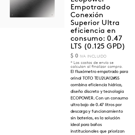
Empotrado
Conexión
Superior Ultra
eficiencia en
consumo: 0.47
LTS (0.125 GPD)
$
0
* Los costos de envío se
calculan al finalizar compra.
El fluxómetro empotrado para
orinal TOTO TEU2UA12#SS
combina eficiencia hídrica,
diseño discreto y tecnología
ECOPOWER. Con un consumo
ultra bajo de 0.47 litros por
descarga y funcionamiento
sin baterías, es la solución
ideal para baños
institucionales que priorizan