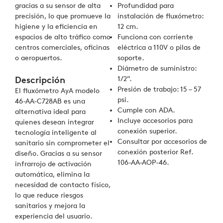
gracias a su sensor de alta
Profundidad para
precisión, lo que promueve la
instalación de fluxómetro:
higiene y la eficiencia en
12 cm.
espacios de alto tráfico como
Funciona con corriente
centros comerciales, oficinas
eléctrica a 110V o pilas de
o aeropuertos.
soporte.
Diámetro de suministro:
1/2”.
Descripción
Presión de trabajo: 15 – 57
El fluxómetro AyA modelo
psi.
46-AA-C728AB es una
Cumple con ADA.
alternativa ideal para
Incluye accesorios para
quienes desean integrar
conexión superior.
tecnología inteligente al
Consultar por accesorios de
sanitario sin comprometer el
conexión posterior Ref.
diseño. Gracias a su sensor
106-AA-AOP-46.
infrarrojo de activación
automática, elimina la
necesidad de contacto físico,
lo que reduce riesgos
sanitarios y mejora la
experiencia del usuario.