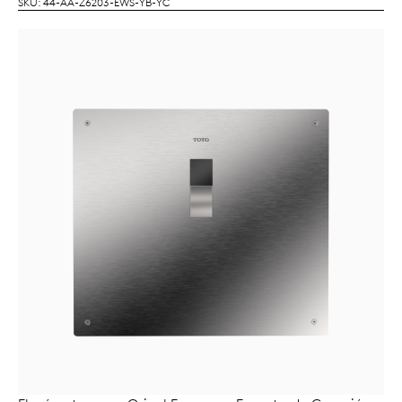
SKU: 44-AA-Z6203-EWS-YB-YC