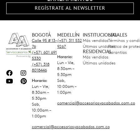
REGÍSTRATE AL NEWSLETTER
BOGOTÁ
MEDELLÍN
INSTITUCIONAL
LEGALES
Calle 95 # 13-
(+57) 311 532
Más vendidos
Términos y condi
76
9267
Últimas unidades
Política de prot
RESIDENCIAL
(+57) 601 691
Garantías
Horario:
Más vendidos
5330
Lun – Vie,
Últimas unidades
(+57) 318
8:30am –
8018446
5:30pm
Horario:
Sab,
Lun – Vie,
10:00am –
8:30am –
1:00pm
5:30pm
comercial@accesoriosyacabados.com.co
Sab,
10:00am –
1:00pm
comercial@accesoriosyacabados.com.co