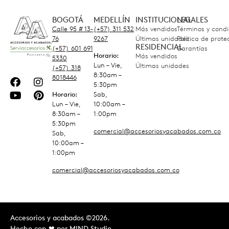
BOGOTÁ
MEDELLÍN
INSTITUCIONAL
LEGALES
Calle 95 # 13-
(+57) 311 532
Más vendidos
Términos y condi
76
9267
Últimas unidades
Política de prot
RESIDENCIAL
(+57) 601 691
Garantías
Horario:
Más vendidos
5330
Lun – Vie,
Últimas unidades
(+57) 318
8:30am –
8018446
5:30pm
Horario:
Sab,
Lun – Vie,
10:00am –
8:30am –
1:00pm
5:30pm
comercial@accesoriosyacabados.com.co
Sab,
10:00am –
1:00pm
comercial@accesoriosyacabados.com.co
Accesorios y acabados ©2026.
Hecho con ❤︎ por
MIND Studio.