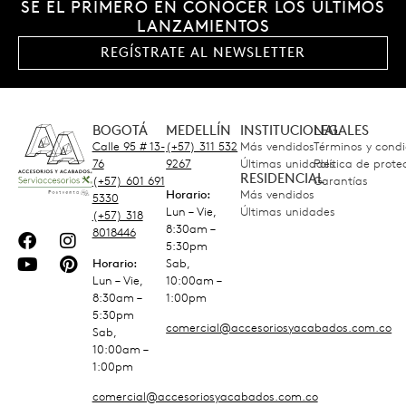
SÉ EL PRIMERO EN CONOCER LOS ÚLTIMOS
LANZAMIENTOS
REGÍSTRATE AL NEWSLETTER
BOGOTÁ
MEDELLÍN
INSTITUCIONAL
LEGALES
Calle 95 # 13-
(+57) 311 532
Más vendidos
Términos y condi
76
9267
Últimas unidades
Política de prot
RESIDENCIAL
(+57) 601 691
Garantías
Horario:
Más vendidos
5330
Lun – Vie,
Últimas unidades
(+57) 318
8:30am –
8018446
5:30pm
Horario:
Sab,
Lun – Vie,
10:00am –
8:30am –
1:00pm
5:30pm
comercial@accesoriosyacabados.com.co
Sab,
10:00am –
1:00pm
comercial@accesoriosyacabados.com.co