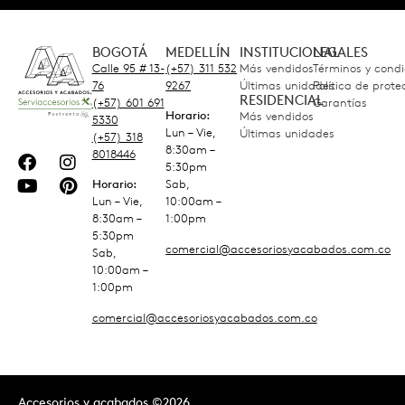
BOGOTÁ
MEDELLÍN
INSTITUCIONAL
LEGALES
Calle 95 # 13-
(+57) 311 532
Más vendidos
Términos y condi
76
9267
Últimas unidades
Política de prot
RESIDENCIAL
(+57) 601 691
Garantías
Horario:
Más vendidos
5330
Lun – Vie,
Últimas unidades
(+57) 318
8:30am –
8018446
5:30pm
Horario:
Sab,
Lun – Vie,
10:00am –
8:30am –
1:00pm
5:30pm
comercial@accesoriosyacabados.com.co
Sab,
10:00am –
1:00pm
comercial@accesoriosyacabados.com.co
Accesorios y acabados ©2026.