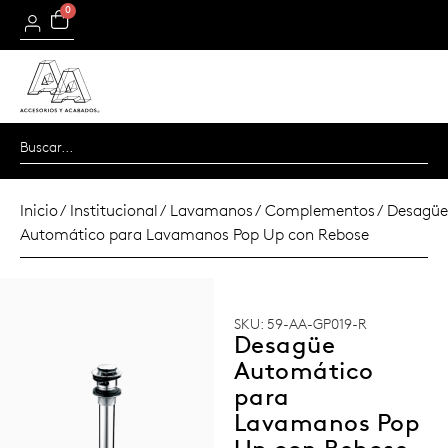
0
Inicio
/
Institucional
/
Lavamanos
/
Complementos
/ Desagüe
Automático para Lavamanos Pop Up con Rebose
SKU: 59-AA-GP019-R
Desagüe
Automático
para
Lavamanos Pop