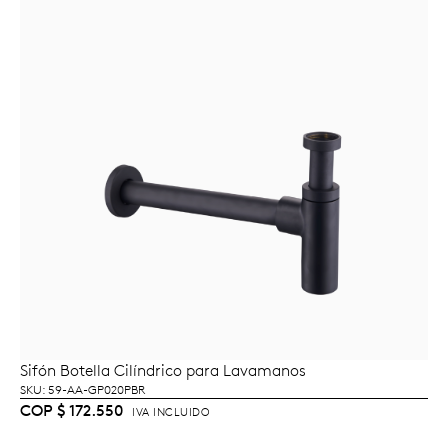
Sifón Botella Cilíndrico para Lavamanos
AÑADIR AL CARRITO
SKU: 59-AA-GP020PBR
COP
$
172.550
IVA INCLUIDO