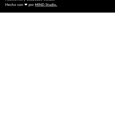
Hecho con ❤︎ por
MIND Studio.