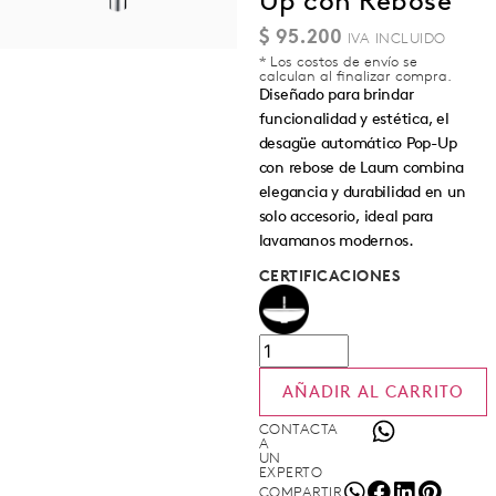
Up con Rebose
$
95.200
* Los costos de envío se
calculan al finalizar compra.
Diseñado para brindar
funcionalidad y estética, el
desagüe automático Pop-Up
con rebose de Laum combina
elegancia y durabilidad en un
solo accesorio, ideal para
lavamanos modernos.
CERTIFICACIONES
AÑADIR AL CARRITO
CONTACTA
A
UN
EXPERTO
COMPARTIR