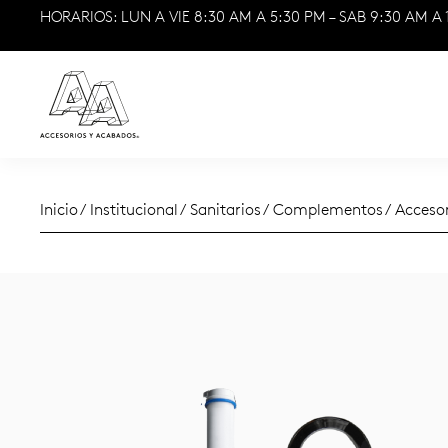
HORARIOS: LUN A VIE 8:30 AM A 5:30 PM – SAB 9:30 AM A 
Inicio
/
Institucional
/
Sanitarios
/
Complementos
/ Acceso