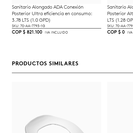
Sanitario Alongado ADA Conexión
Sanitario A
AÑADIR AL CARRITO
Posterior Ultra eficiencia en consumo:
Posterior Al
3.78 LTS (1.0 GPD)
LTS (1.28 G
SKU: 70-AA-7793-1G
SKU: 70-AA-779
COP
$
821.100
COP
$
0
IVA INCLUIDO
IV
PRODUCTOS SIMILARES