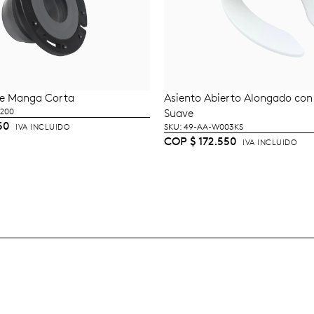
ble Manga Corta
Asiento Abierto Alongado con
ÑADIR AL CARRITO
AÑADIR AL CARRI
-200
Suave
50
SKU: 49-AA-W003KS
IVA INCLUIDO
COP
$
172.550
IVA INCLUIDO