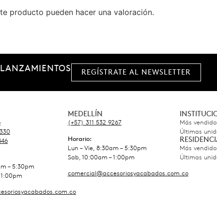
te producto pueden hacer una valoración.
 LANZAMIENTOS
REGÍSTRATE AL NEWSLETTER
MEDELLÍN
INSTITUC
6
(+57) 311 532 9267
Más vendido
5330
Últimas uni
Horario:
RESIDENCI
446
Lun – Vie, 8:30am – 5:30pm
Más vendido
Sab, 10:00am – 1:00pm
Últimas uni
0am – 5:30pm
comercial@accesoriosyacabados.com.co
 1:00pm
esoriosyacabados.com.co