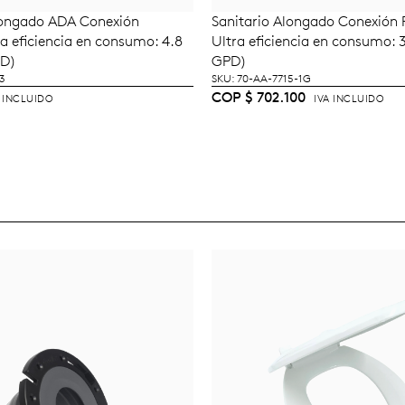
longado ADA Conexión
Sanitario Alongado Conexión P
LEER MÁS
AÑADIR AL CARRI
ta eficiencia en consumo: 4.8
Ultra eficiencia en consumo: 3
PD)
GPD)
3
SKU: 70-AA-7715-1G
COP
$
702.100
A INCLUIDO
IVA INCLUIDO