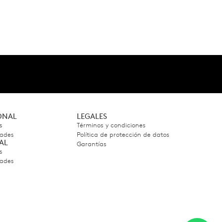
IONAL
LEGALES
s
Términos y condiciones
dades
Política de protección de datos
AL
Garantías
s
dades