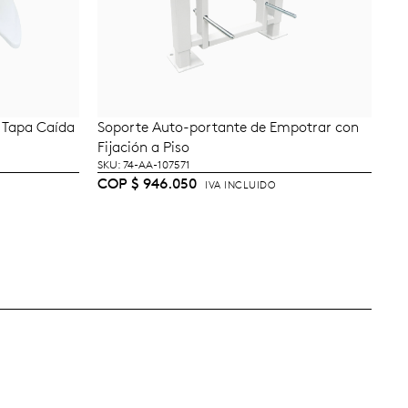
 Tapa Caída
Soporte Auto-portante de Empotrar con
TO
AÑADIR AL CARRITO
Fijación a Piso
SKU: 74-AA-107571
COP
$
946.050
IVA INCLUIDO