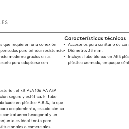
LES
Características técnicas
ias que requieren una conexión
Accesorios para sanitario de con
 pensados para brindar resistencia
Diámetro: 38 mm.
ncia moderna gracias a sus
Incluye: Tubo blanco en ABS plá
esaria para adaptarse con
plástica cromada, empaque cónic
osterior, el kit AyA 106-AA-ASP
ión segura y estética. El tubo
bricado en plástico A.B.S., lo que
ul para acoplamiento, escudo cónico
a contratuerca hexagonal y un
onjunto es ideal tanto para
titucionales o comerciales.