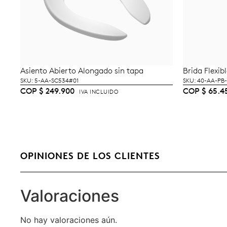
Asiento Abierto Alongado sin tapa
Brida Flexi
AÑADIR AL CARRITO
A
SKU: 5-AA-SC534#01
SKU: 40-AA-PB
COP
$
249.900
COP
$
65.4
IVA INCLUIDO
OPINIONES DE LOS CLIENTES
Valoraciones
No hay valoraciones aún.