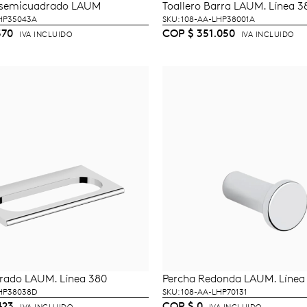
o semicuadrado LAUM
Toallero Barra LAUM. Línea 3
ÑADIR AL CARRITO
AÑADIR AL CARRI
LHP35043A
SKU: 108-AA-LHP38001A
570
COP
$
351.050
IVA INCLUIDO
IVA INCLUIDO
rrado LAUM. Línea 380
Percha Redonda LAUM. Línea
ÑADIR AL CARRITO
LEER MÁS
LHP38038D
SKU: 108-AA-LHP70131
423
COP
$
0