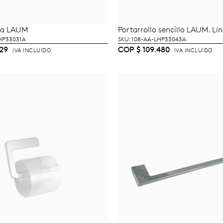
na LAUM
Portarrollo sencillo LAUM. Lí
ÑADIR AL CARRITO
AÑADIR AL CARRI
LHP33031A
SKU: 108-AA-LHP33043A
29
COP
$
109.480
IVA INCLUIDO
IVA INCLUIDO