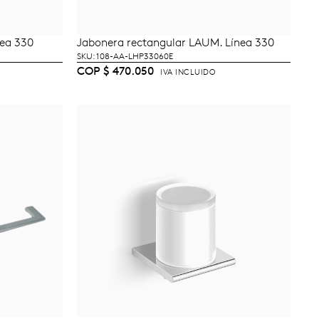
nea 330
Jabonera rectangular LAUM. Línea 330
TO
AÑADIR AL CARRITO
SKU: 108-AA-LHP33060E
COP
$
470.050
IVA INCLUIDO