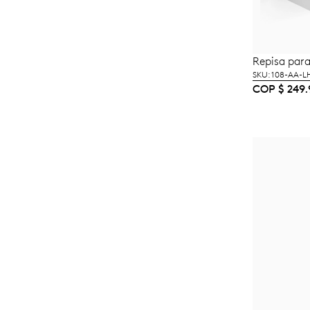
Repisa par
A
SKU: 108-AA-
COP
$
249.