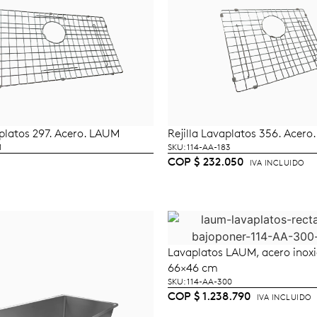
aplatos 297. Acero. LAUM
Rejilla Lavaplatos 356. Acer
LEER MÁS
AÑADIR AL CARRI
1
SKU: 114-AA-183
COP
$
232.050
IVA INCLUIDO
Lavaplatos LAUM, acero inoxi
LEER MÁS
66×46 cm
SKU: 114-AA-300
COP
$
1.238.790
IVA INCLUIDO