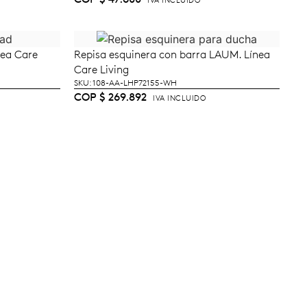
IVA INCLUIDO
nea Care
Repisa esquinera con barra LAUM. Línea
TO
AÑADIR AL CARRITO
Care Living
SKU: 108-AA-LHP72155-WH
COP
$
269.892
IVA INCLUIDO