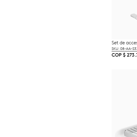
Set de acce
A
SKU: 08-AA-S3
COP
$
273.