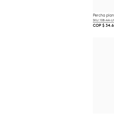
Percha pla
A
SKU: 108-AA-
COP
$
34.6