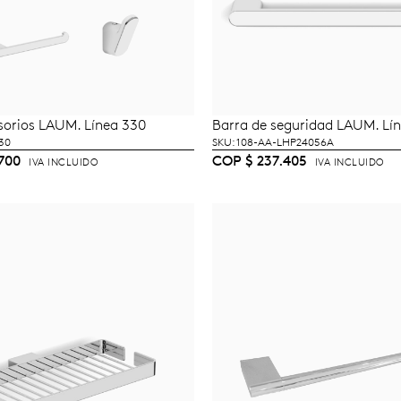
sorios LAUM. Línea 330
Barra de seguridad LAUM. Lí
ÑADIR AL CARRITO
AÑADIR AL CARRI
30
SKU: 108-AA-LHP24056A
700
COP
$
237.405
IVA INCLUIDO
IVA INCLUIDO