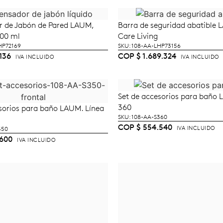
r de Jabón de Pared LAUM,
Barra de seguridad abatible 
ÑADIR AL CARRITO
AÑADIR AL CARRI
00 ml
Care Living
HP72169
SKU: 108-AA-LHP73156
136
COP
$
1.689.324
IVA INCLUIDO
IVA INCLUIDO
Set de accesorios para baño 
LEER MÁS
360
sorios para baño LAUM. Línea
ÑADIR AL CARRITO
SKU: 108-AA-S360
COP
$
554.540
IVA INCLUIDO
350
600
IVA INCLUIDO