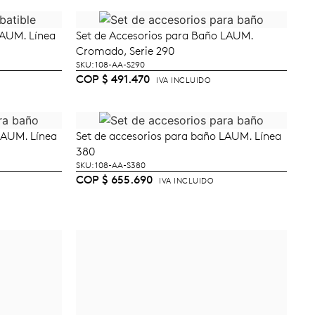
LAUM. Línea
Set de Accesorios para Baño LAUM.
TO
AÑADIR AL CARRITO
Cromado, Serie 290
SKU: 108-AA-S290
COP
$
491.470
IVA INCLUIDO
LAUM. Línea
Set de accesorios para baño LAUM. Línea
AÑADIR AL CARRITO
380
SKU: 108-AA-S380
COP
$
655.690
IVA INCLUIDO