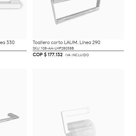
nea 330
Toallero corto LAUM. Línea 290
TO
AÑADIR AL CARRITO
SKU: 108-AA-LHP28038B
COP
$
177.132
IVA INCLUIDO