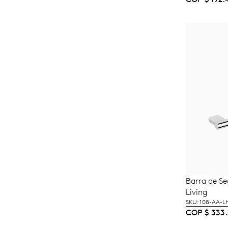
Barra de S
A
Living
SKU: 108-AA-L
COP
$
333.