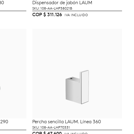
80
Dispensador de jabón LAUM
TO
AÑADIR AL CARRITO
SKU: 108-AA-LHP38021B
COP
$
311.126
IVA INCLUIDO
 290
Percha sencilla LAUM. Línea 360
AÑADIR AL CARRITO
SKU: 108-AA-LHP70331
COP
$
47.600