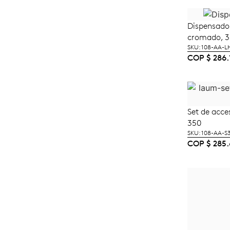
Dispensado
A
cromado, 3
SKU: 108-AA-L
COP
$
286.
Set de acce
A
350
SKU: 108-AA-S
COP
$
285.