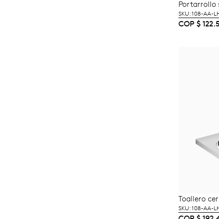
Portarroll
A
SKU: 108-AA-
COP
$
122.
Toallero ce
A
SKU: 108-AA-
COP
$
192.