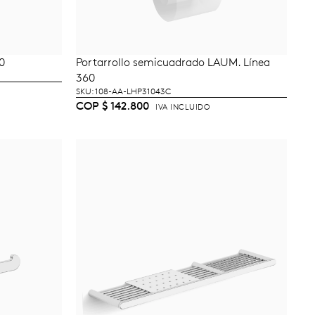
0
Portarrollo semicuadrado LAUM. Línea
TO
AÑADIR AL CARRITO
360
SKU: 108-AA-LHP31043C
COP
$
142.800
IVA INCLUIDO