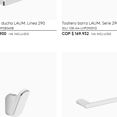
a ducha LAUM. Línea 290
Toallero barra LAUM. Serie 29
ÑADIR AL CARRITO
AÑADIR AL CARRI
LHP28060B
SKU: 108-AA-LHP29001D
900
COP
$
169.932
IVA INCLUIDO
IVA INCLUIDO