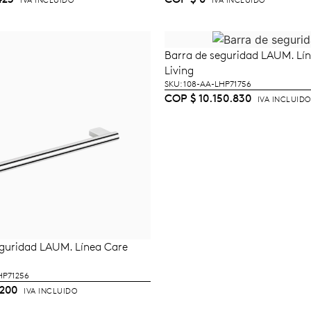
IVA INCLUIDO
IVA INCLUIDO
Barra de seguridad LAUM. Lí
AÑADIR AL CARRI
Living
SKU: 108-AA-LHP71756
COP
$
10.150.830
IVA INCLUIDO
eguridad LAUM. Línea Care
ÑADIR AL CARRITO
HP71256
200
IVA INCLUIDO