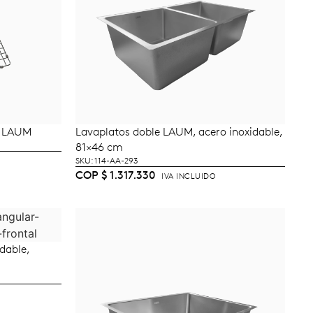
o. LAUM
Lavaplatos doble LAUM, acero inoxidable,
TO
AÑADIR AL CARRITO
81×46 cm
SKU: 114-AA-293
COP
$
1.317.330
IVA INCLUIDO
dable,