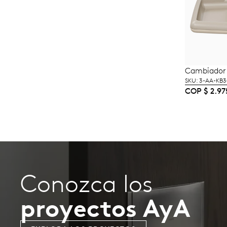
Cambiador 
A
SKU: 3-AA-KB
COP
$
2.97
Conozca los
proyectos AyA