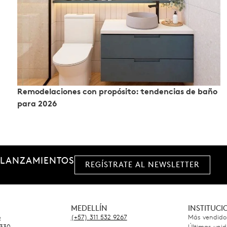
Remodelaciones con propósito: tendencias de baño
para 2026
 LANZAMIENTOS
REGÍSTRATE AL NEWSLETTER
MEDELLÍN
INSTITUC
6
(+57) 311 532 9267
Más vendido
5330
Últimas uni