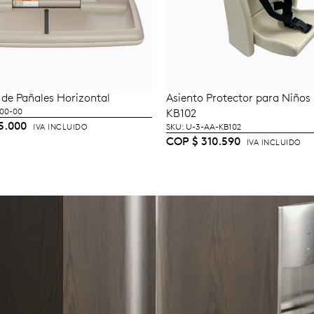
de Pañales Horizontal
Asiento Protector para Niños
ÑADIR AL CARRITO
AÑADIR AL CARRI
300-00
KB102
5.000
SKU: U-3-AA-KB102
IVA INCLUIDO
COP
$
310.590
IVA INCLUIDO